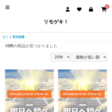
0
リモゲキ！
全て
|
羽月詩菜
10件
の商品が見つかりました