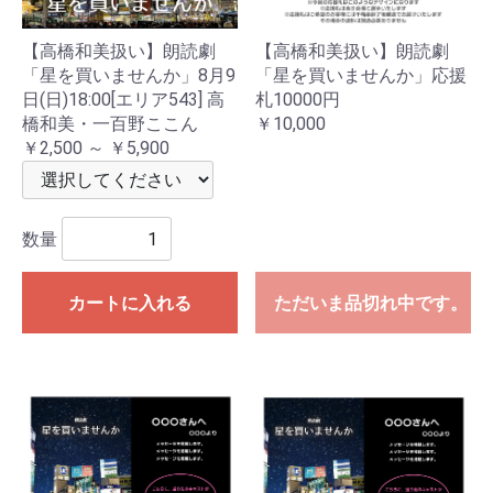
【高橋和美扱い】朗読劇
【高橋和美扱い】朗読劇
「星を買いませんか」8月9
「星を買いませんか」応援
日(日)18:00[エリア543] 高
札10000円
橋和美・一百野ここん
￥10,000
￥2,500 ～ ￥5,900
数量
カートに入れる
ただいま品切れ中です。