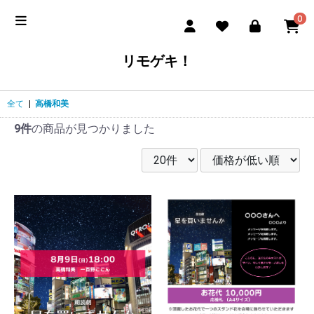
0
リモゲキ！
全て
|
高橋和美
9件
の商品が見つかりました