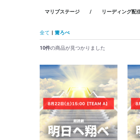
マリブステージ
/
リーディング配
/
/
/
/
/
全て
|
篝ろぺ
10件
の商品が見つかりました