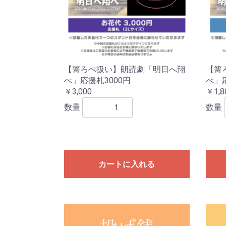
【篝ろぺ扱い】朗読劇「明日へ翔
【篝
べ」応援札3000円
べ」応
￥3,000
￥1,8
数量
数量
カートに入れる