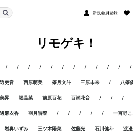
新規会員登録
リモゲキ！
/
/
/
/
/
/
/
/
/
/
/
/
透吏音
西原萌美
篠月文斗
三原未来
/
八篠
美昇
堀晶菜
前原百花
百瀬花音
/
/
/
邊麻衣香
羽月詩菜
/
/
/
/
/
一百野こ
岩鼻いずみ
三ツ木陽菜
佐藤光
石川健斗
渡邊