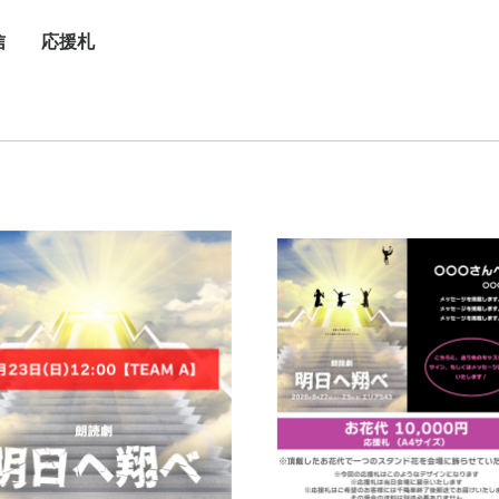
信
応援札
/
/
/