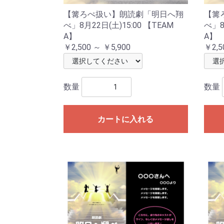
【篝ろぺ扱い】朗読劇「明日へ翔
【篝
べ」8月22日(土)15:00 【TEAM
べ」8
A】
A】
￥2,500 ～ ￥5,900
￥2,5
数量
数量
カートに入れる