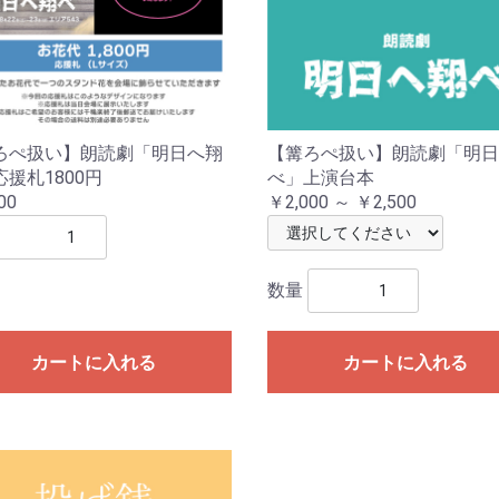
ろぺ扱い】朗読劇「明日へ翔
【篝ろぺ扱い】朗読劇「明日
援札1800円
べ」上演台本
00
￥2,000 ～ ￥2,500
数量
カートに入れる
カートに入れる