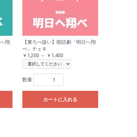
へ翔
【篝ろぺ扱い】朗読劇「明日へ翔
べ」チェキ
￥1,200 ～ ￥1,400
数量
カートに入れる