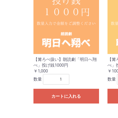
【篝ろぺ扱い】朗読劇「明日へ翔
【篝
べ」投げ銭1000円
べ」
￥1,000
￥10
数量
数量
カートに入れる