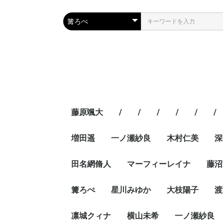
藤原颯大
/
/
/
/
/
/
増田遥
一ノ瀬紗良
木村仁美
深
田名網脩人
マーフィーレイナ
藤沼
篝ろぺ
星川みゆか
大枝陽子
渡
凛城クィナ
横山未希
一ノ瀬紗良