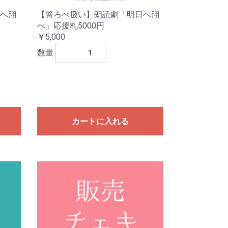
へ翔
【篝ろぺ扱い】朗読劇「明日へ翔
べ」応援札5000円
￥5,000
数量
カートに入れる