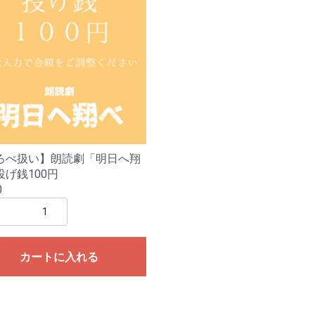
ろぺ扱い】朗読劇「明日へ翔
投げ銭100円
0
カートに入れる