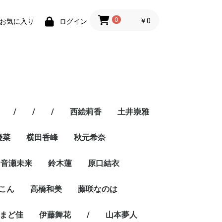
0
￥0
お気に入り
ログイン
/
/
/
西絵莉香
土井崇雅
優菜
横田香峰
秋元希奈
音瀬未来
鈴木蓮
原口結衣
こん
高橋和美
藤咲なのは
まど佳
伊藤舞花
/
山本夢人