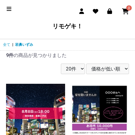
0
リモゲキ！
全て
|
岩鼻いずみ
9件
の商品が見つかりました