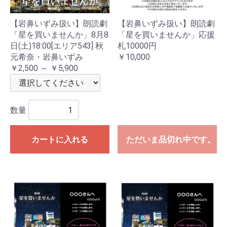
【岩鼻いずみ扱い】朗読劇
【岩鼻いずみ扱い】朗読劇
「星を買いませんか」8月8
「星を買いませんか」応援
日(土)18:00[エリア543] 秋
札10000円
元希奈・岩鼻いずみ
￥10,000
￥2,500 ～ ￥5,900
数量
カートに入れる
ただいま品切れ中です。