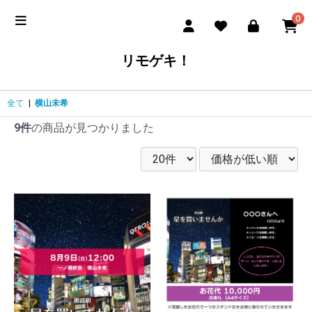
0
リモゲキ！
全て
|
横山未希
9件
の商品が見つかりました