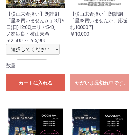
【横山未希扱い】朗読劇
【横山未希扱い】朗読劇
「星を買いませんか」8月9
「星を買いませんか」応援
日(日)12:00[エリア543] 一
札10000円
ノ瀬紗良・横山未希
￥10,000
￥2,500 ～ ￥5,900
数量
カートに入れる
ただいま品切れ中です。