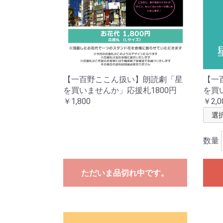
【一百野ここん扱い】朗読劇「星
【一
を買いませんか」応援札1800円
を買
￥1,800
￥2,0
数量
ただいま品切れ中です。