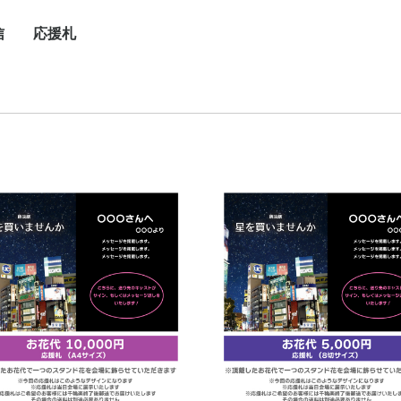
信
応援札
/
/
/