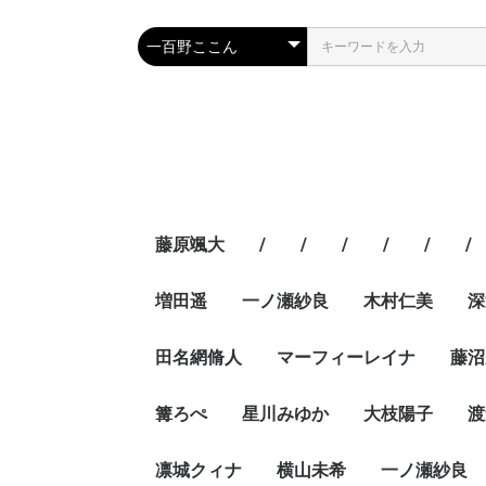
藤原颯大
/
/
/
/
/
/
増田遥
一ノ瀬紗良
木村仁美
深
田名網脩人
マーフィーレイナ
藤沼
篝ろぺ
星川みゆか
大枝陽子
渡
凛城クィナ
横山未希
一ノ瀬紗良