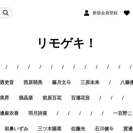
新規会員登録
リモゲキ！
/
/
/
/
/
/
/
/
/
/
/
/
透吏音
西原萌美
篠月文斗
三原未来
/
八篠
美昇
堀晶菜
前原百花
百瀬花音
/
/
/
邊麻衣香
羽月詩菜
/
/
/
/
/
一百野こ
岩鼻いずみ
三ツ木陽菜
佐藤光
石川健斗
渡邊