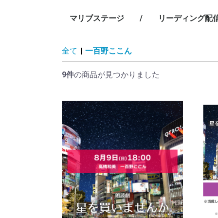
マリブステージ
/
リーディング配
/
/
/
/
/
全て
|
一百野ここん
9件
の商品が見つかりました