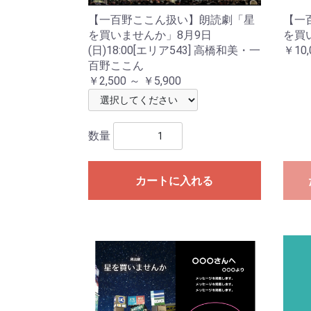
【一百野ここん扱い】朗読劇「星
【一
を買いませんか」8月9日
を買
(日)18:00[エリア543] 高橋和美・一
￥10,
百野ここん
￥2,500 ～ ￥5,900
数量
カートに入れる