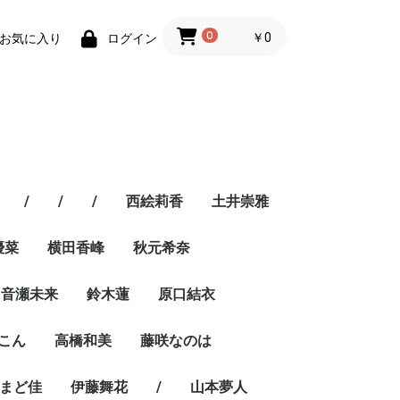
0
￥0
お気に入り
ログイン
/
/
/
西絵莉香
土井崇雅
優菜
横田香峰
秋元希奈
音瀬未来
鈴木蓮
原口結衣
こん
高橋和美
藤咲なのは
まど佳
伊藤舞花
/
山本夢人