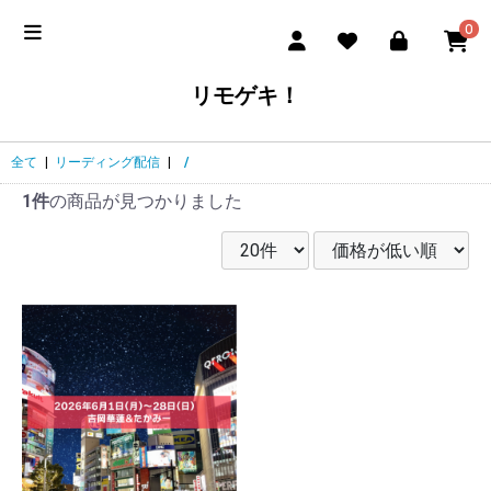
0
リモゲキ！
全て
|
リーディング配信
|
/
1件
の商品が見つかりました