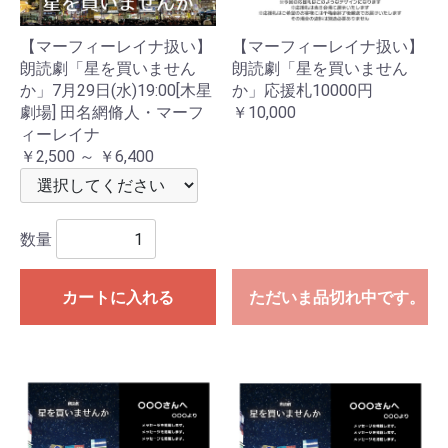
【マーフィーレイナ扱い】
【マーフィーレイナ扱い】
朗読劇「星を買いません
朗読劇「星を買いません
か」7月29日(水)19:00[木星
か」応援札10000円
劇場] 田名網脩人・マーフ
￥10,000
ィーレイナ
￥2,500 ～ ￥6,400
数量
カートに入れる
ただいま品切れ中です。