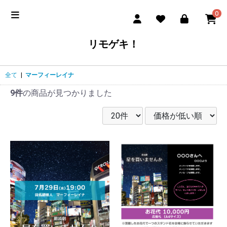
0
リモゲキ！
全て
|
マーフィーレイナ
9件
の商品が見つかりました