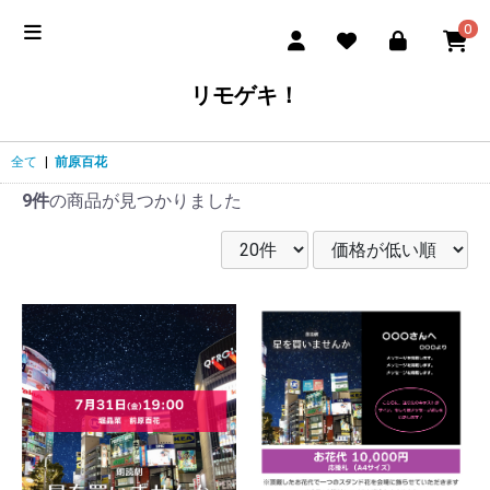
0
リモゲキ！
全て
|
前原百花
9件
の商品が見つかりました