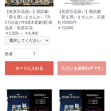
【前原百花扱い】朗読劇
【前原百花扱い】朗読劇
「星を買いませんか」7月
「星を買いませんか」応援
31日(金)19:00[木星劇場] 堀
札10000円
晶菜・前原百花
￥10,000
￥2,500 ～ ￥6,400
数量
カートに入れる
ただいま品切れ中です。